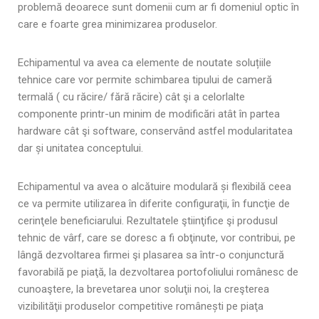
problemă deoarece sunt domenii cum ar fi domeniul optic în
care e foarte grea minimizarea produselor.
Echipamentul va avea ca elemente de noutate soluțiile
tehnice care vor permite schimbarea tipului de cameră
termală ( cu răcire/ fără răcire) cât şi a celorlalte
componente printr-un minim de modificări atât în partea
hardware cât şi software, conservând astfel modularitatea
dar și unitatea conceptului.
Echipamentul va avea o alcătuire modulară și flexibilă ceea
ce va permite utilizarea în diferite configuraţii, în funcţie de
cerinţele beneficiarului. Rezultatele ştiinţifice şi produsul
tehnic de vârf, care se doresc a fi obţinute, vor contribui, pe
lângă dezvoltarea firmei şi plasarea sa într-o conjunctură
favorabilă pe piaţă, la dezvoltarea portofoliului românesc de
cunoaştere, la brevetarea unor soluţii noi, la creşterea
vizibilităţii produselor competitive românești pe piaţa