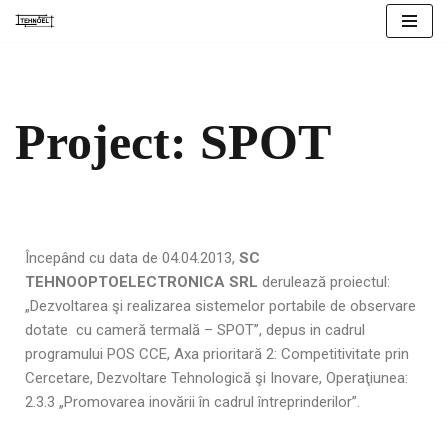
Skip
to
content
Project: SPOT
Începând cu data de 04.04.2013,
SC
TEHNOOPTOELECTRONICA SRL
derulează proiectul:
„Dezvoltarea şi realizarea sistemelor portabile de observare
dotate cu cameră termală – SPOT”, depus in cadrul
programului POS CCE, Axa prioritară 2: Competitivitate prin
Cercetare, Dezvoltare Tehnologică şi Inovare, Operaţiunea:
2.3.3 „Promovarea inovării în cadrul întreprinderilor”.