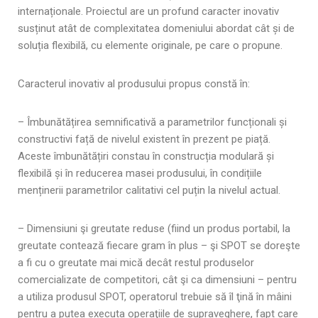
internaționale. Proiectul are un profund caracter inovativ
susținut atât de complexitatea domeniului abordat cât și de
soluția flexibilă, cu elemente originale, pe care o propune.
Caracterul inovativ al produsului propus constă în:
– Îmbunătățirea semnificativă a parametrilor funcționali și
constructivi față de nivelul existent în prezent pe piață.
Aceste îmbunătățiri constau în construcția modulară și
flexibilă și în reducerea masei produsului, în condițiile
menținerii parametrilor calitativi cel puțin la nivelul actual.
– Dimensiuni şi greutate reduse (fiind un produs portabil, la
greutate contează fiecare gram în plus – şi SPOT se doreşte
a fi cu o greutate mai mică decât restul produselor
comercializate de competitori, cât şi ca dimensiuni – pentru
a utiliza produsul SPOT, operatorul trebuie să îl ţină în mâini
pentru a putea executa operaţiile de supraveghere, fapt care