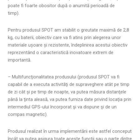
poate fi foarte obositor după o anumită perioadă de
timp).
Pentru produsul SPOT am stabilit o greutate maximă de 2,8
kg, cu baterii, obiectiv care va fi atins prin alegerea unor
materiale ușoare și rezistente, îndeplinirea acestui obiectiv
reprezentând o caracteristică inovatoare extrem de
importantă.
– Multifuncţionalitatea produsului (produsul SPOT va fi
capabil de a executa activităţi de supraveghere atât pe timp
de zi cât și pe timp de noapte, va putea măsura distanţele
până la ţinta aleasă, va putea furniza date privind locaţia prin
intermediul GPS-ului încorporat şi va dispune şi de un
compas magnetic).
Produsul realizat în urma implementării este astfel conceput
încât va putea asigura toate aceste funcții sau o parte dintre