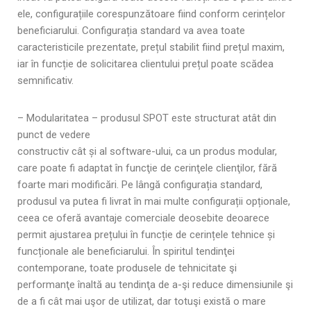
ele, configurațiile corespunzătoare fiind conform cerințelor
beneficiarului. Configurația standard va avea toate
caracteristicile prezentate, prețul stabilit fiind prețul maxim,
iar în funcție de solicitarea clientului prețul poate scădea
semnificativ.
– Modularitatea – produsul SPOT este structurat atât din
punct de vedere
constructiv cât și al software-ului, ca un produs modular,
care poate fi adaptat în funcţie de cerinţele clienţilor, fără
foarte mari modificări. Pe lângă configurația standard,
produsul va putea fi livrat în mai multe configurații opționale,
ceea ce oferă avantaje comerciale deosebite deoarece
permit ajustarea prețului în funcție de cerințele tehnice și
funcționale ale beneficiarului. În spiritul tendinţei
contemporane, toate produsele de tehnicitate şi
performanţe înaltă au tendinţa de a-şi reduce dimensiunile şi
de a fi cât mai uşor de utilizat, dar totuşi există o mare