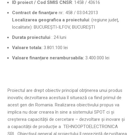
ID proiect / Cod SMIS CNSR
: 1458 / 43616
Contract de finanţare
nr.: 458 / 03.04.2013
Localizarea geografica a proiectului
: (regiune judeţ,
localitate): BUCUREȘTI-ILFOV, BUCUREȘTI
Durata proiectului
: 24 luni
Valoare totala:
3.801.100 lei
Valoare finanțare nerambursabila:
3.400.000 lei
Proiectul are drept obiectiv principal obţinerea unui produs
inovativ, dezvoltarea acestuia îl situează ca fiind primul de
acest gen din Romania. Realizarea obiectivului propus va
implica nu doar crearea în sine a sistemului SPOT ci și
creșterea capacității de cercetare – dezvoltare și inovare și
a capacității de producție a TEHNOOPTOELECTRONICA
SRL. Obiectivul general al proiectului îl reprezintă dezvoltarea