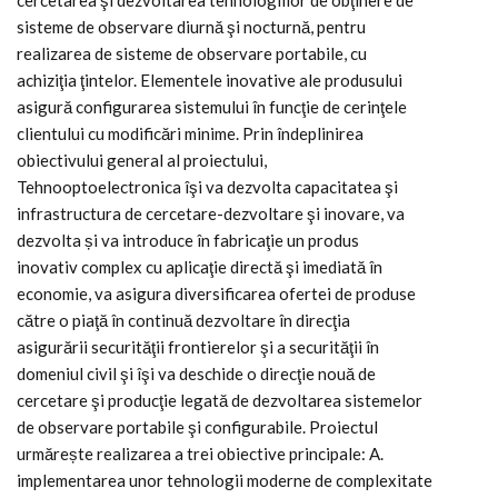
cercetarea şi dezvoltarea tehnologiilor de obţinere de
sisteme de observare diurnă şi nocturnă, pentru
realizarea de sisteme de observare portabile, cu
achiziţia ţintelor. Elementele inovative ale produsului
asigură configurarea sistemului în funcţie de cerinţele
clientului cu modificări minime. Prin îndeplinirea
obiectivului general al proiectului,
Tehnooptoelectronica îşi va dezvolta capacitatea şi
infrastructura de cercetare-dezvoltare şi inovare, va
dezvolta și va introduce în fabricaţie un produs
inovativ complex cu aplicaţie directă şi imediată în
economie, va asigura diversificarea ofertei de produse
către o piaţă în continuă dezvoltare în direcţia
asigurării securităţii frontierelor şi a securităţii în
domeniul civil şi îşi va deschide o direcţie nouă de
cercetare şi producţie legată de dezvoltarea sistemelor
de observare portabile şi configurabile. Proiectul
urmărește realizarea a trei obiective principale: A.
implementarea unor tehnologii moderne de complexitate