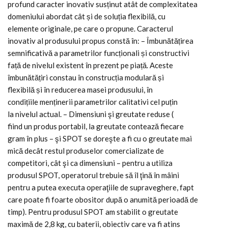
profund caracter inovativ susținut atât de complexitatea
domeniului abordat cât și de soluția flexibilă, cu
elemente originale, pe care o propune. Caracterul
inovativ al produsului propus constă în: – Îmbunătățirea
semnificativă a parametrilor funcționali și constructivi
față de nivelul existent în prezent pe piață. Aceste
îmbunătățiri constau în construcția modulară și
flexibilă și în reducerea masei produsului, în
condițiile menținerii parametrilor calitativi cel puțin
la nivelul actual. – Dimensiuni şi greutate reduse (
fiind un produs portabil, la greutate contează fiecare
gram în plus – şi SPOT se doreşte a fi cu o greutate mai
mică decât restul produselor comercializate de
competitori, cât şi ca dimensiuni – pentru a utiliza
produsul SPOT, operatorul trebuie să îl ţină în mâini
pentru a putea executa operaţiile de supraveghere, fapt
care poate fi foarte obositor după o anumită perioadă de
timp). Pentru produsul SPOT am stabilit o greutate
maximă de 2,8 kg, cu baterii, obiectiv care va fi atins