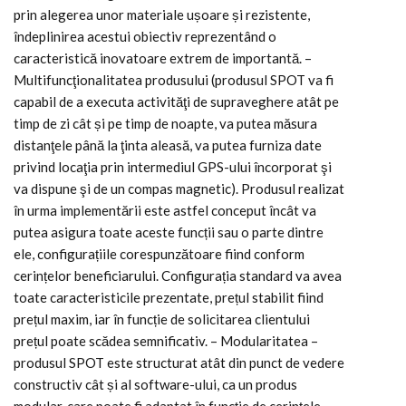
prin alegerea unor materiale ușoare și rezistente,
îndeplinirea acestui obiectiv reprezentând o
caracteristică inovatoare extrem de importantă. –
Multifuncţionalitatea produsului (produsul SPOT va fi
capabil de a executa activităţi de supraveghere atât pe
timp de zi cât și pe timp de noapte, va putea măsura
distanţele până la ţinta aleasă, va putea furniza date
privind locaţia prin intermediul GPS-ului încorporat şi
va dispune şi de un compas magnetic). Produsul realizat
în urma implementării este astfel conceput încât va
putea asigura toate aceste funcții sau o parte dintre
ele, configurațiile corespunzătoare fiind conform
cerințelor beneficiarului. Configurația standard va avea
toate caracteristicile prezentate, prețul stabilit fiind
prețul maxim, iar în funcție de solicitarea clientului
prețul poate scădea semnificativ. – Modularitatea –
produsul SPOT este structurat atât din punct de vedere
constructiv cât și al software-ului, ca un produs