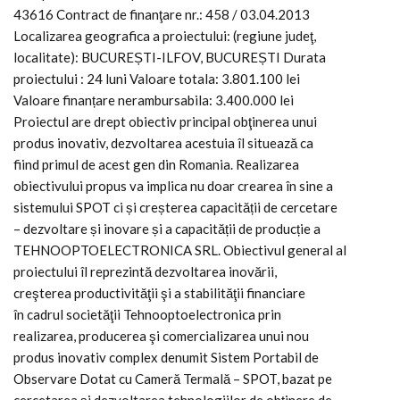
43616 Contract de finanţare nr.: 458 / 03.04.2013
Localizarea geografica a proiectului: (regiune judeţ,
localitate): BUCUREȘTI-ILFOV, BUCUREȘTI Durata
proiectului : 24 luni Valoare totala: 3.801.100 lei
Valoare finanțare nerambursabila: 3.400.000 lei
Proiectul are drept obiectiv principal obţinerea unui
produs inovativ, dezvoltarea acestuia îl situează ca
fiind primul de acest gen din Romania. Realizarea
obiectivului propus va implica nu doar crearea în sine a
sistemului SPOT ci și creșterea capacității de cercetare
– dezvoltare și inovare și a capacității de producție a
TEHNOOPTOELECTRONICA SRL. Obiectivul general al
proiectului îl reprezintă dezvoltarea inovării,
creşterea productivităţii şi a stabilităţii financiare
în cadrul societăţii Tehnooptoelectronica prin
realizarea, producerea şi comercializarea unui nou
produs inovativ complex denumit Sistem Portabil de
Observare Dotat cu Cameră Termală – SPOT, bazat pe