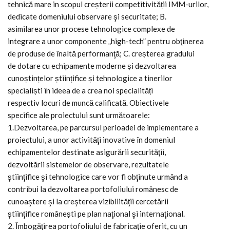
tehnică mare in scopul creșterii competitivității IMM-urilor,
dedicate domeniului observare şi securitate; B.
asimilarea unor procese tehnologice complexe de
integrare a unor componente „high-tech” pentru obţinerea
de produse de înaltă performanţă; C. creșterea gradului
de dotare cu echipamente moderne și dezvoltarea
cunoștințelor științifice și tehnologice a tinerilor
specialiști în ideea de a crea noi specialități
respectiv locuri de muncă calificată. Obiectivele
specifice ale proiectului sunt următoarele:
1.Dezvoltarea, pe parcursul perioadei de implementare a
proiectului, a unor activităţi inovative în domeniul
echipamentelor destinate asigurării securităţii,
dezvoltării sistemelor de observare, rezultatele
ştiinţifice şi tehnologice care vor fi obţinute urmând a
contribui la dezvoltarea portofoliului românesc de
cunoaştere şi la creşterea vizibilităţii cercetării
ştiinţifice românești pe plan naţional şi internaţional.
2. Îmbogăţirea portofoliului de fabricaţie oferit, cu un