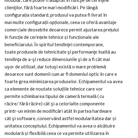
modular, care poate fi adaptat în funcţie de cerinţele
clienţilor, fără foarte mari modificări. Pe lângă
configurația standard, produsul va putea fi livrat în
mai multe configurații opționale, ceea ce oferă avantaje
comerciale deosebite deoarece permit ajustarea prețului
în funcție de cerințele tehnice și funcționale ale
beneficiarului. În spiritul tendinţei contemporane,
toate produsele de tehnicitate şi performanţe înaltă au
tendinţa de a-şi reduce dimensiunile şi de a fi cât mai
uşor de utilizat, dar totuşi există o mare problemă
deoarece sunt domenii cum ar fi domeniul optic în care e
foarte grea minimizarea produselor. Echipamentul va avea
ca elemente de noutate soluțiile tehnice care vor
permite schimbarea tipului de cameră termală ( cu
răcire/ fără răcire) cât şi a celorlalte componente
printr-un minim de modificări atât în partea hardware
cât şi software, conservând astfel modularitatea dar și
unitatea conceptului. Echipamentul va avea o alcătuire
modulară și flexibilă ceea ce va permite utilizarea în